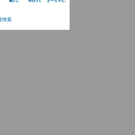
楓
May
きーちゃん
さん
さん
さん
達検索