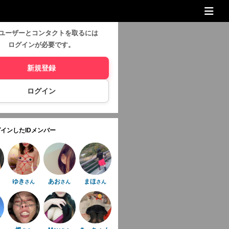
ユーザーとコンタクトを取るには
ログインが必要です。
新規登録
ログイン
インしたIDメンバー
ゆき
あお
まほ
さん
さん
さん