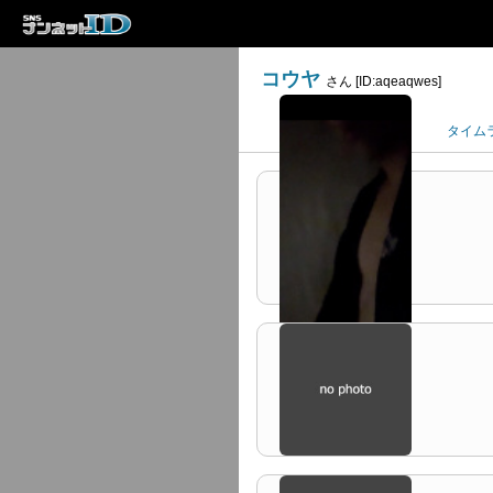
コウヤ
さん [ID:aqeaqwes]
プロフィール
タイム