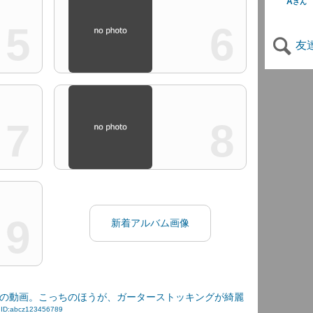
A
さん
5
6
友
7
8
9
新着アルバム画像
の動画。こっちのほうが、ガーターストッキングが綺麗
.
ID:abcz123456789