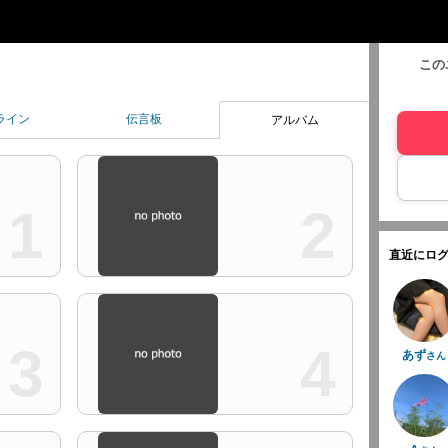
この
ライン
伝言板
アルバム
1
2
直近にログ
3
4
あず
さん