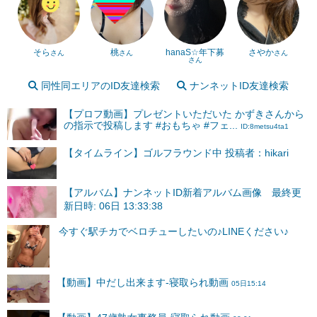
そら
桃
hanaS☆年下募
さやか
さん
さん
さん
さん
同性同エリアのID友達検索
ナンネットID友達検索
【プロフ動画】プレゼントいただいた かずきさんから
の指示で投稿します #おもちゃ #フェ...
ID:8metsu4ta1
【タイムライン】ゴルフラウンド中 投稿者：hikari
【アルバム】ナンネットID新着アルバム画像 最終更
新日時: 06日 13:33:38