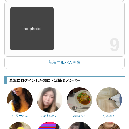
9
新着アルバム画像
直近にログインした関西・近畿IDメンバー
りりー
ぷりん
yuna
なみ
さん
さん
さん
さん