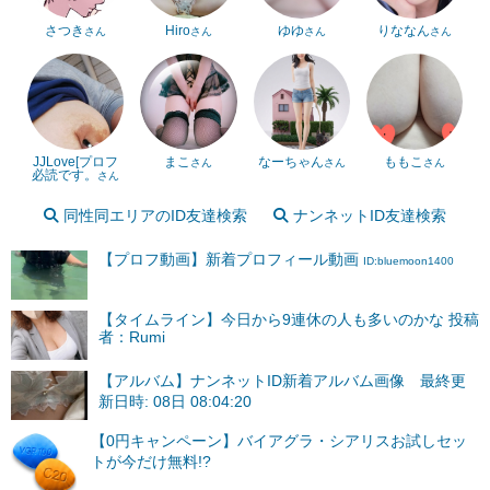
さつき
Hiro
ゆゆ
りななん
さん
さん
さん
さん
JJLove[プロフ
まこ
なーちゃん
ももこ
さん
さん
さん
必読です。
さん
同性同エリアのID友達検索
ナンネットID友達検索
【プロフ動画】新着プロフィール動画
ID:bluemoon1400
【タイムライン】今日から9連休の人も多いのかな 投稿
者：Rumi
【アルバム】ナンネットID新着アルバム画像 最終更
新日時: 08日 08:04:20