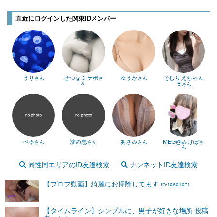
直近にログインした関東IDメンバー
うり
せつなミケポ
ゆうか
そむりえちゃん
さん
さ
さん
ん
🍷
さん
べる
溜め息
あさみ
MEG@みけぽ
さん
さん
さん
さ
ん
同性同エリアのID友達検索
ナンネットID友達検索
【プロフ動画】綺麗にお掃除してます
ID:19691971
【タイムライン】シンプルに、男子が好きな場所 投稿