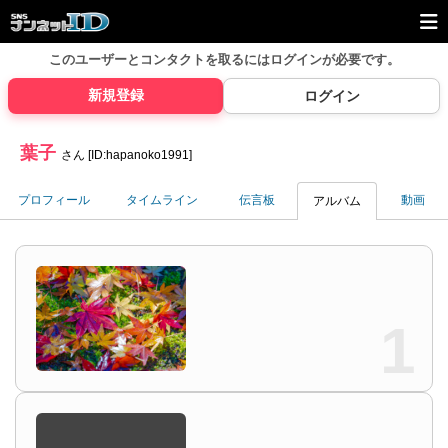
このユーザーとコンタクトを取るには
ログインが必要です。
新規登録
ログイン
葉子
さん [ID:hapanoko1991]
プロフィール
タイムライン
伝言板
動画
アルバム
1