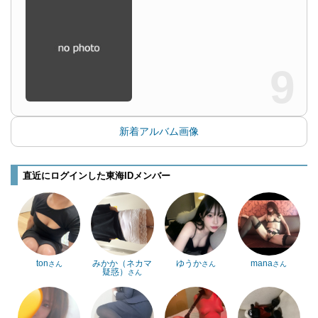
9
新着アルバム画像
直近にログインした東海IDメンバー
ton
みかか（ネカマ
ゆうか
mana
さん
さん
さん
疑惑）
さん