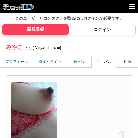
このユーザーとコンタクトを取るには
ログインが必要です。
新規登録
ログイン
みやこ
さん [ID:nyanchu-chu]
プロフィール
タイムライン
伝言板
動画
アルバム
1