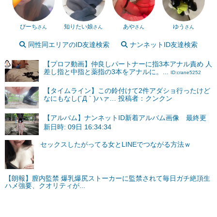
ぴーち
知りたい娘
あや
ゆう
さん
さん
さん
さん
同性同エリアのID友達検索
ナンネットID友達検索
【プロフ動画】仲良しパートナーに指3本アナル責め 人
差し指と中指と薬指の3本をアナルに。...
ID:crane5252
【タイムライン】この鈴付けて2件アダショ行ったけど
なにもなし(´Д｀)ハァ… 投稿者：クンクン
【アルバム】ナンネットID新着アルバム画像 最終更
新日時: 09日 16:34:34