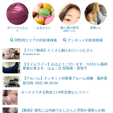
ボインちゃん
はるか
椿☆愚の骨頂
遥香
さ
さん
さん
ん
ism☆
さん
同性同エリアのID友達検索
ナンネットID友達検索
【プロフ動画】たくさん触られたいらむさん
ID:lalalamucha
【タイムライン】おはようございます。今日から義姉
家族が来ます。はぁ～泣 投稿者：真智子
【アルバム】ナンネットID新着アルバム画像 最終更
新日時: 09日 08:34:04