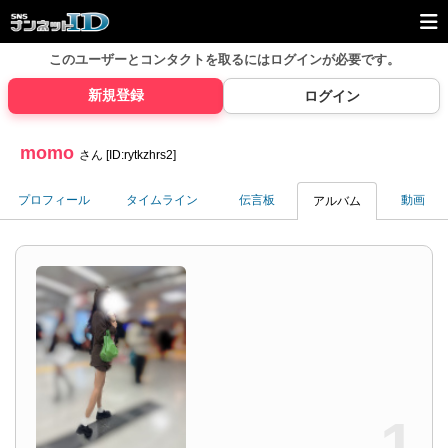
このユーザーとコンタクトを取るには
ログインが必要です。
新規登録
ログイン
momo
さん [ID:rytkzhrs2]
プロフィール
タイムライン
伝言板
動画
アルバム
1