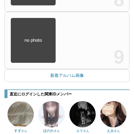
9
新着アルバム画像
直近にログインした関東IDメンバー
すず
ほのか
ユリ
えみ
さん
さん
さん
さん