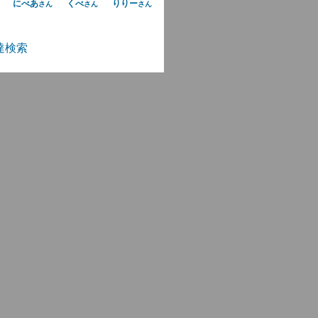
にべあ
くべ
りりー
さん
さん
さん
達検索