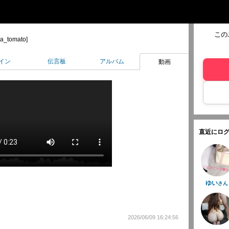
この
a_tomato]
イン
伝言板
アルバム
動画
直近にログ
ゆい
さん
2026/06/09 16:24:56