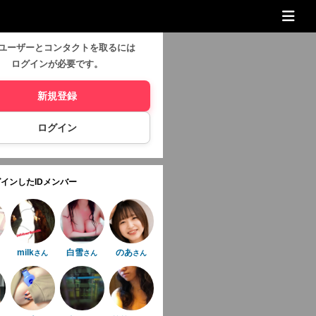
ユーザーとコンタクトを取るには
ログインが必要です。
新規登録
ログイン
インしたIDメンバー
milk
白雪
のあ
さん
さん
さん