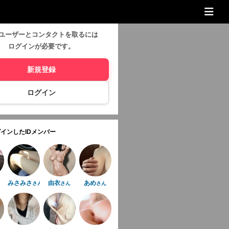
ユーザーとコンタクトを取るには
ログインが必要です。
新規登録
ログイン
インしたIDメンバー
みさみさ
由衣
あめ
さん
さん
さん