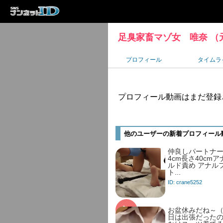
足臭家畜マゾ女 唯奈 （
プロフィール
タイムラ
プロフィール動画はまだ登録
他のユーザーの新着プロフィール
仲良しパートナ
4cm長さ40cm
ルド責め アナル
ト...
ID: crane5252
お盆休みだね～（
日は出張だったの