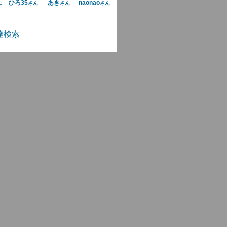
ひろ35
あき
naonao
ん
さん
さん
さん
達検索