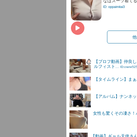
なはスーツ着てるO
ID: oppaimitai3
他
【プロフ動画】仲良し
ルフィスト...
ID:crane52
【タイムライン】まぁ
【アルバム】ナンネットI