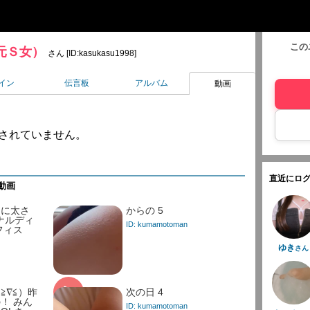
この
元Ｓ女）
さん [ID:kasukasu1998]
イン
伝言板
アルバム
動画
されていません。
直近にログ
動画
ーに太さ
からの 5
アナルディ
ID: kumamotoman
フィス
ゆき
さん
≧∇≦）昨
次の日 4
！ みん
ID: kumamotoman