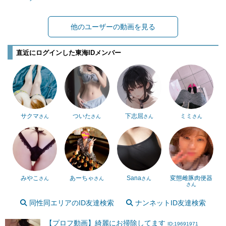
他のユーザーの動画を見る
直近にログインした東海IDメンバー
サクマ
ついた
下志屈
ミミ
さん
さん
さん
さん
みやこ
あーちゃ
Sana
変態雌豚肉便器
さん
さん
さん
さん
同性同エリアのID友達検索
ナンネットID友達検索
【プロフ動画】綺麗にお掃除してます
ID:19691971