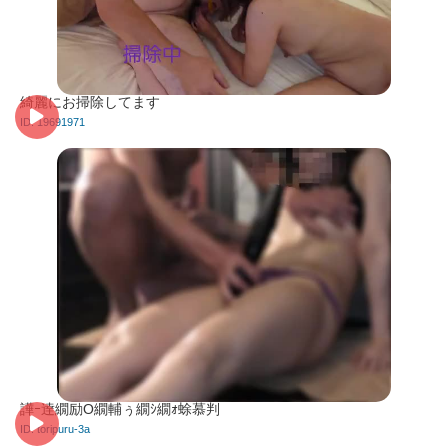
綺麗にお掃除してます
ID: 19691971
譁ｰ逹繝励Ο繝輔ぅ繝ｼ繝ｫ蜍慕判
ID: toripuru-3a