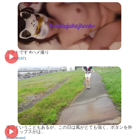
ラストです #ハメ撮り
ID: 19691971
海辺ということもあるが、この日は風がとても強く、ボタンを外
すとトップスがは...
ID: redeyen1