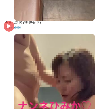
今日も新宿で懇親会です
ID: yuria9696