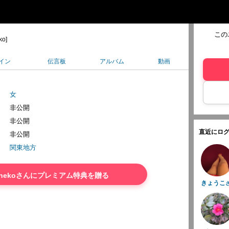
この
ko]
イン
伝言板
アルバム
動画
女
非公開
非公開
直近にログ
非公開
関東地方
ainekoさんにプレミアム特典を贈る
きょうこ