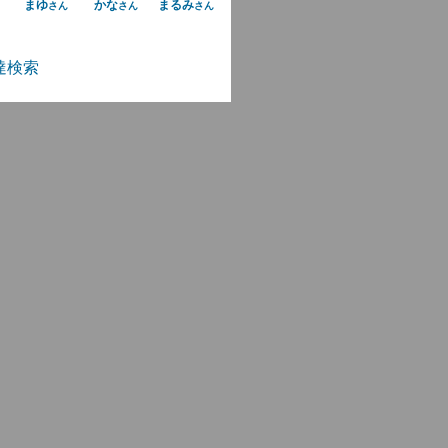
まゆ
かな
まるみ
さん
さん
さん
達検索