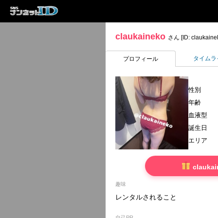
claukaineko
さん [ID: claukaine
タイムラ
プロフィール
性別
年齢
血液型
誕生日
エリア
clauk
趣味
レンタルされること
自己PR