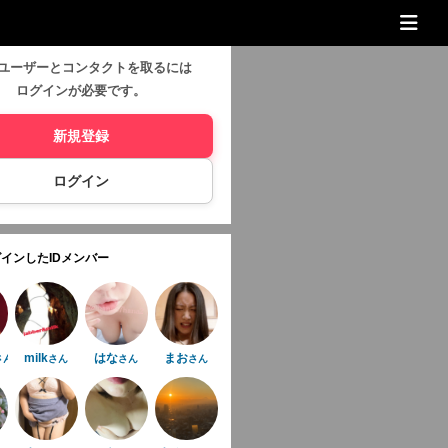
ユーザーとコンタクトを取るには
ログインが必要です。
新規登録
ログイン
インしたIDメンバー
milk
はな
まお
さん
さん
さん
さん