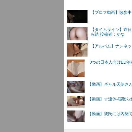
【プロフ動画】散歩中 
【タイムライン】昨日
も結 投稿者：かな
【アルバム】ナンネットI