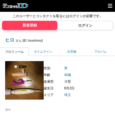
このユーザーとコンタクトを取るには
ログインが必要です。
新規登録
ログイン
ヒロ
さん [ID: hosohoso]
タイムライン
伝言板
アルバム
プロフィール
性別
男
年齢
49歳
血液型
Ｏ型
誕生日
8月2日
エリア
埼玉
趣味