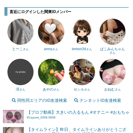
直近にログインした関東IDメンバー
とーこ
anna
lemon34
ぱこみんちゃん
さん
さん
さん
さん
澪
あやの
セシル
おねむ
さん
さん
さん
さん
同性同エリアのID友達検索
ナンネットID友達検索
【プロフ動画】大きいの入るもん #オナニー #おもちゃ
ID:ayumi_2008.0609
【タイムライン】昨日、タイムラインありがとうござ