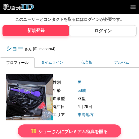
このユーザーとコンタクトを取るには
ログインが必要です。
新規登録
ログイン
ショー
さん [ID: masaru4]
タイムライン
伝言板
アルバム
プロフィール
性別
男
年齢
58歳
血液型
Ｏ型
誕生日
4月28日
エリア
東海地方
ショーさんにプレミアム特典を贈る