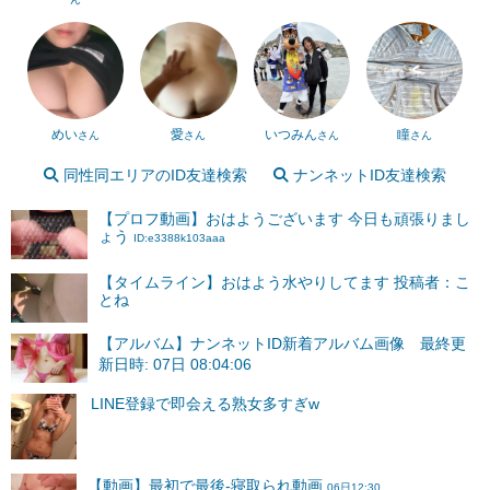
めい
愛
いつみん
瞳
さん
さん
さん
さん
同性同エリアのID友達検索
ナンネットID友達検索
【プロフ動画】おはようございます 今日も頑張りまし
ょう
ID:e3388k103aaa
【タイムライン】おはよう水やりしてます 投稿者：こ
とね
【アルバム】ナンネットID新着アルバム画像 最終更
新日時: 07日 08:04:06