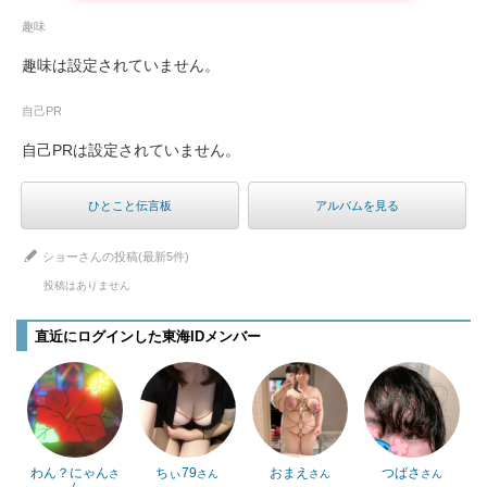
趣味
趣味は設定されていません。
自己PR
自己PRは設定されていません。
ひとこと伝言板
アルバムを見る
ショーさんの投稿(最新5件)
投稿はありません
直近にログインした東海IDメンバー
わん？にゃん
ちぃ79
おまえ
つばさ
さ
さん
さん
さん
ん