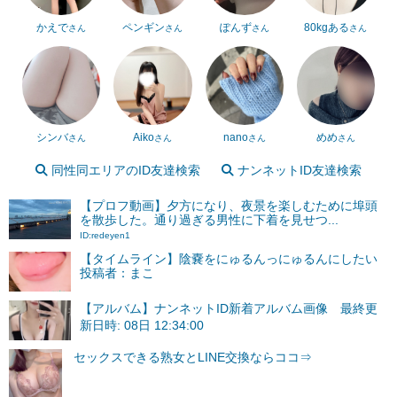
かえで
ペンギン
ぽんず
80kgある
さん
さん
さん
さん
シンバ
Aiko
nano
めめ
さん
さん
さん
さん
同性同エリアのID友達検索
ナンネットID友達検索
【プロフ動画】夕方になり、夜景を楽しむために埠頭
を散歩した。通り過ぎる男性に下着を見せつ...
ID:redeyen1
【タイムライン】陰嚢をにゅるんっにゅるんにしたい
投稿者：まこ
【アルバム】ナンネットID新着アルバム画像 最終更
新日時: 08日 12:34:00