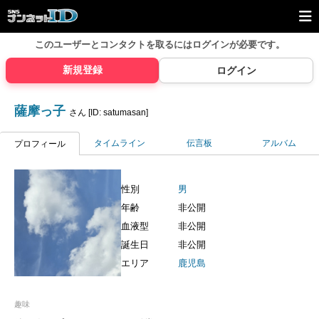
このユーザーとコンタクトを取るには
ログインが必要です。
新規登録
ログイン
薩摩っ子
さん [ID: satumasan]
タイムライン
伝言板
アルバム
プロフィール
性別
男
年齢
非公開
血液型
非公開
誕生日
非公開
エリア
鹿児島
趣味