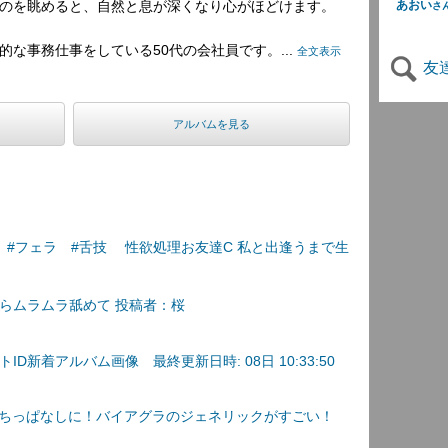
のを眺めると、自然と息が深くなり心がほどけます。
あおい
さ
な事務仕事をしている50代の会社員です。...
全文表示
友
アルバムを見る
 #フェラ #舌技 性欲処理お友達C 私と出逢うまで生
らムラムラ舐めて 投稿者：桜
D新着アルバム画像 最終更新日時: 08日 10:33:50