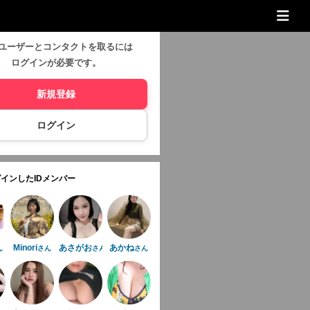
ユーザーとコンタクトを取るには
ログインが必要です。
新規登録
ログイン
インしたIDメンバー
Minori
あさがお
あかね
ん
さん
さん
さん