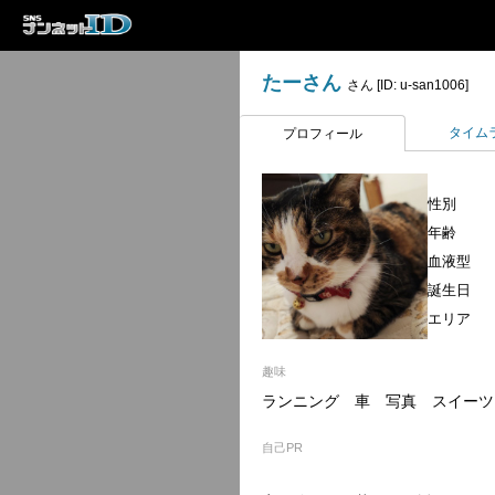
たーさん
さん [ID: u-san1006]
タイム
プロフィール
性別
年齢
血液型
誕生日
エリア
趣味
ランニング 車 写真 スイーツ 
自己PR