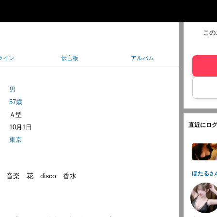
この
ライン
伝言板
アルバム
男
57歳
Ａ型
直近にログ
10月1日
東京
ほたる
さ
音楽 花 disco 香水