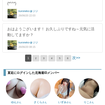
(*^^*)
kuroneko-jiji ジジ
26/06/20 22:03
おはようございます！ お久しぶりですね～元気に活
動してますか？
kuroneko-jiji ジジ
26/06/20 08:15
次>>
1
2
3
4
5
6
直近にログインした北海道IDメンバー
ゆん
さくら
いずみ
りこ
さん
さん
さん
さん