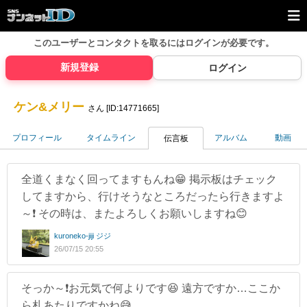
このユーザーとコンタクトを取るには
ログインが必要です。
新規登録
ログイン
ケン&メリー
さん [ID:14771665]
プロフィール
タイムライン
アルバム
動画
伝言板
全道くまなく回ってますもんね😁 掲示板はチェック
してますから、行けそうなところだったら行きますよ
～❗️ その時は、またよろしくお願いしますね😊
kuroneko-jiji ジジ
26/07/15 20:55
そっか～❗️お元気で何よりです😆 遠方ですか…ここか
ら札あたりですかね😅