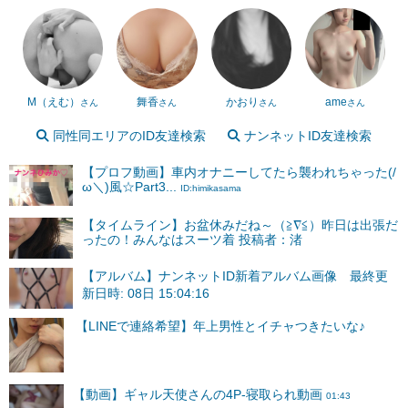
M（えむ）
舞香
かおり
ame
さん
さん
さん
さん
同性同エリアのID友達検索
ナンネットID友達検索
【プロフ動画】車内オナニーしてたら襲われちゃった(/
ω＼)風☆Part3...
ID:himikasama
【タイムライン】お盆休みだね～（≧∇≦）昨日は出張だ
ったの！みんなはスーツ着 投稿者：渚
【アルバム】ナンネットID新着アルバム画像 最終更
新日時: 08日 15:04:16