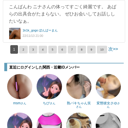
こんばんわ ニナさんの体ってすごく綺麗です。 あば
らの出具合がたまらない。 ぜひお会いしてお話しし
たいなぁ。
1k1k_gogo ぼんばーまん
22/11/13 21:00
次>>
1
2
3
4
5
6
7
8
9
10
直近にログインした関西・近畿IDメンバー
msm
ちび
熟パキちゃん笑
変態彼女さゆ
さん
さん
さ
さん
ん