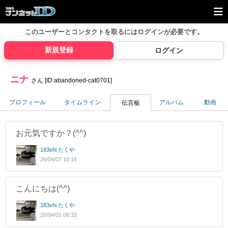
このユーザーとコンタクトを取るには
ログインが必要です。
新規登録
ログイン
ニナ
さん [ID:abandoned-cat0701]
プロフィール
タイムライン
アルバム
動画
伝言板
お元気ですか？(^^)
183shi たくや
26/04/07 10:16
こんにちは(^^)
183shi たくや
26/04/01 08:32