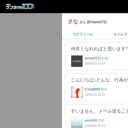
さな
さん [ID:baron75]
プロフィール
タイムラ
仲良くなれればと思います^
tanana2121 たな
20/08/13 14:24
こんにちは♪どんな、行為
k-king8888 のり
20/08/13 11:47
すいません、メール送るこ
yosi4165 フク
20/08/09 08:25