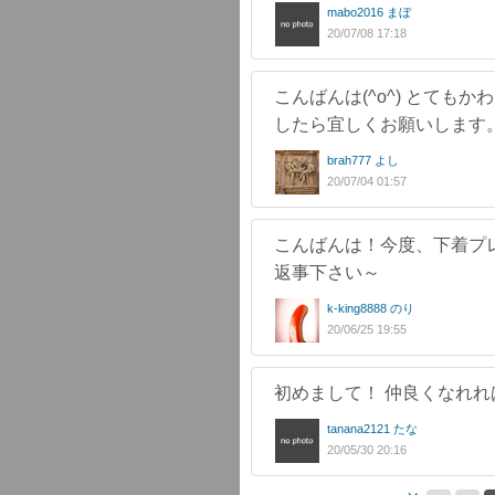
mabo2016 まぼ
20/07/08 17:18
こんばんは(^o^) とても
したら宜しくお願いします
brah777 よし
20/07/04 01:57
こんばんは！今度、下着プ
返事下さい～
k-king8888 のり
20/06/25 19:55
初めまして！ 仲良くなれ
tanana2121 たな
20/05/30 20:16