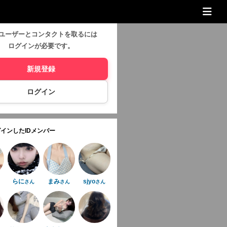
ユーザーとコンタクトを取るには
ログインが必要です。
新規登録
ログイン
インしたIDメンバー
らに
まみ
sjyo
さん
さん
さん