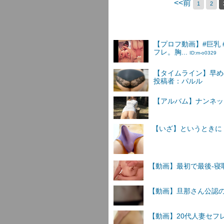
<<前
1
2
【プロフ動画】#巨乳 
フレ。胸...
ID:m-o0329
【タイムライン】早め
投稿者：パルル
【アルバム】ナンネットI