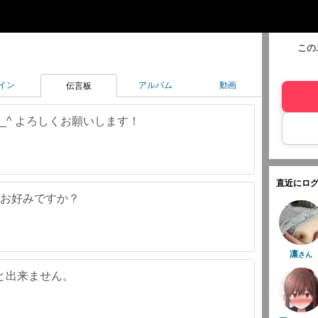
この
イン
アルバム
動画
伝言板
_^ よろしくお願いします！
直近にログ
がお好みですか？
凛
さん
と出来ません。