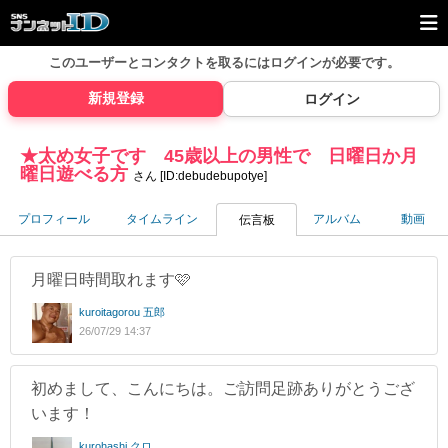
このユーザーとコンタクトを取るには
ログインが必要です。
新規登録
ログイン
★太め女子です 45歳以上の男性で 日曜日か月
曜日遊べる方
さん [ID:debudebupotye]
プロフィール
タイムライン
アルバム
動画
伝言板
月曜日時間取れます🩷
kuroitagorou 五郎
26/07/29 14:37
初めまして、こんにちは。ご訪問足跡ありがとうござ
います！
kurohashi クロ