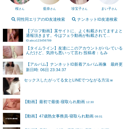
桜
藍奈
珍宝子
まい子
さん
さん
さん
さん
同性同エリアのID友達検索
ナンネットID友達検索
【プロフ動画】某サイトに、よく転載されてますよと
通報頂きます。今はフェラ動画が転載されて...
ID:abcz123456789
【タイムライン】友達にこのアカウントがバレている
んだけど、気持ち悪いって言わ 投稿者：もみ
【アルバム】ナンネットID新着アルバム画像 最終更
新日時: 06日 23:34:37