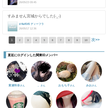
26/05/23 09:45
すみません宮城からでした(-_-)
d-fla4545 ディーフラ
26/05/17 12:36
次>>
1
2
3
4
5
6
7
8
9
10
直近にログインした関東IDメンバー
黄瀬怜奈
。
おもち子
みお
さん
さん
さん
さん