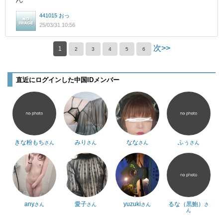
441015 おっ
25/03/31 10:56
次>>
1
2
3
4
5
6
直近にログインした中国IDメンバー
きな粉もち
みり
なな
ふぅ
さん
さん
さん
さん
any
愛子
yuzuki
るな（黒鮑）
さん
さん
さん
さ
ん