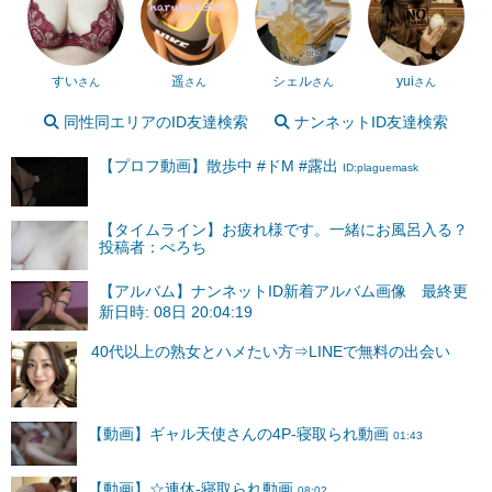
すい
遥
シェル
yui
さん
さん
さん
さん
同性同エリアのID友達検索
ナンネットID友達検索
【プロフ動画】散歩中 #ドM #露出
ID:plaguemask
【タイムライン】お疲れ様です。一緒にお風呂入る？
投稿者：ぺろち
【アルバム】ナンネットID新着アルバム画像 最終更
新日時: 08日 20:04:19