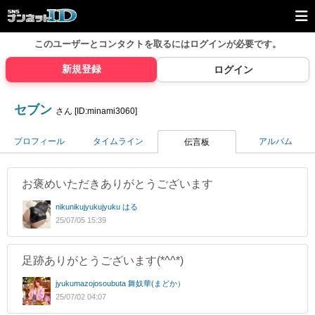
このユーザーとコンタクトを取るには
ログインが必要です。
新規登録
ログイン
セブン
さん [ID:minami3060]
プロフィール
タイムライン
アルバム
伝言板
お褒めいただきありがとうございます
nikunikujyukujyuku はる
25/07/05 15:39
足跡ありがとうございます(*^^*)
jyukumazojosoubuta 舞奴華(まどか）
25/07/02 04:07