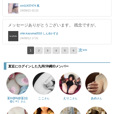
sm11437474 風
24/09/21 02:22
メッセージありがとうございます。 残念ですが。
shin.kazuma2010 しん&かずま
24/09/12 17:01
次>>
1
2
3
4
5
6
直近にログインした九州/沖縄IDメンバー
茖H@N@茖(出
ここ
えりこ
あめ
さん
さん
さん
会い×）
さん