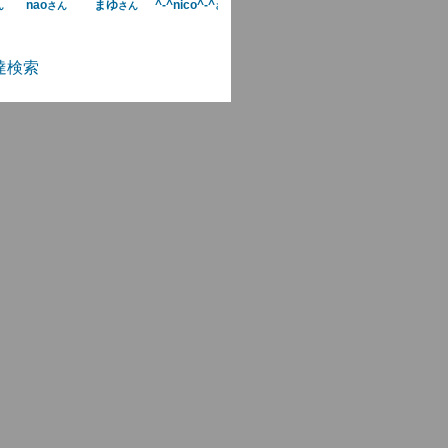
nao
まゆ
^-^nico^-^
ん
さん
さん
さん
達検索