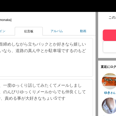
この
monaka]
イン
アルバム
動画
伝言板
 首締めしながら立ちバックとか好きなら嬉しい
ないなら、道路の真ん中とか駐車場でするのもど
直近にログ
が、一度ゆっくり話してみたくてメールしまし
で、のんびりゆっくりメールからでも仲良くして
ゆき
さん
好きで、責める事が大好きなちょいSです