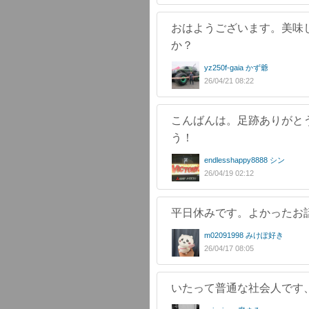
おはようございます。美味
か？
yz250f-gaia かず爺
26/04/21 08:22
こんばんは。足跡ありがと
う！
endlesshappy8888 シン
26/04/19 02:12
平日休みです。よかったお
m02091998 みけぽ好き
26/04/17 08:05
いたって普通な社会人です