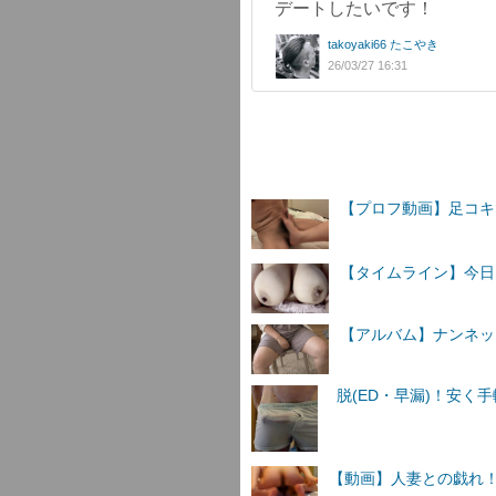
デートしたいです！
takoyaki66 たこやき
26/03/27 16:31
【プロフ動画】足コキ
【タイムライン】今日
【アルバム】ナンネットI