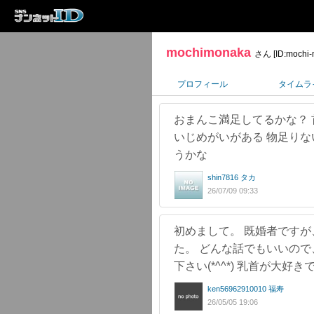
mochimonaka
さん [ID:mochi-
プロフィール
タイムラ
おまんこ満足してるかな？
いじめがいがある 物足り
うかな
shin7816 タカ
26/07/09 09:33
初めまして。 既婚者です
た。 どんな話でもいいの
下さい(*^^*) 乳首が大
ken56962910010 福寿
26/05/05 19:06