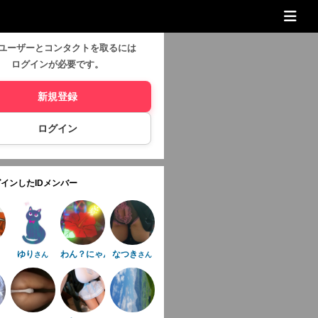
ユーザーとコンタクトを取るには
ログインが必要です。
新規登録
ログイン
インしたIDメンバー
ゆり
わん？にゃん
なつき
さん
さん
さん