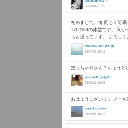
onionisan 麿まろ
26/04/04 01:19
初めまして。惓 同じく近畿
170の64の体型です。 
らと思ってます。 よろし
manabu26umi 青い海
26/04/03 18:03
ぽっちゃりさん？ちょうどいい
yossan-88 烏龍茶♂
26/03/31 06:06
おはようございます メール
ssaakkuu saku
26/03/28 10:12