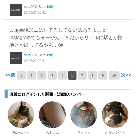
sara0211 Sara 198╂
26/05/27 20:41
まぁ画像加工はしてるしてないはあるよ…💧
Instagramでもそーやん…💧だからリアルに駅とか路
地とか出してるやん…😭
sara0211 Sara 198╂
26/05/27 20:41
<<前
次>>
6
1
2
3
4
5
7
8
9
10
直近にログインした関西・近畿IDメンバー
あかね
もも
ちか
たかポン
さん
さん
さん
さん