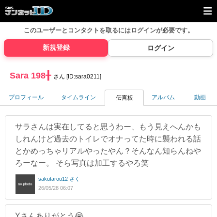
このユーザーとコンタクトを取るには
ログインが必要です。
新規登録
ログイン
Sara 198╂
さん [ID:sara0211]
プロフィール
タイムライン
アルバム
動画
伝言板
サラさんは実在してると思うわー、もう見えへんかも
しれんけど過去のトイレでオナってた時に襲われる話
とかめっちゃリアルやったやん？そんなん知らんねや
ろーなー。 そら写真は加工するやろ笑
sakutarou12 さく
26/05/28 06:07
Yさんありがとう😭