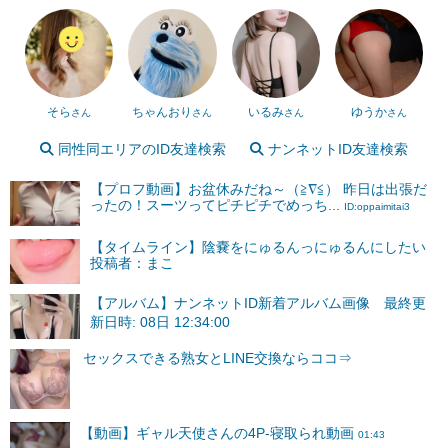
そら
ちゃんおり
いるみ
ゆうか
さん
さん
さん
さん
同性同エリアのID友達検索
ナンネットID友達検索
【プロフ動画】お盆休みだね～（≧∇≦） 昨日は出張だ
ったの！スーツってピチピチでめっち...
ID:oppaimitai3
【タイムライン】陰嚢をにゅるんっにゅるんにしたい
投稿者：まこ
【アルバム】ナンネットID新着アルバム画像 最終更
新日時: 08日 12:34:00