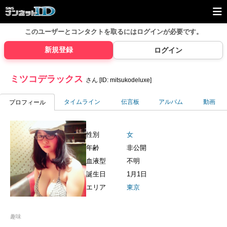
このユーザーとコンタクトを取るには
ログインが必要です。
新規登録
ログイン
ミツコデラックス
さん [ID: mitsukodeluxe]
タイムライン
伝言板
アルバム
動画
プロフィール
性別
女
年齢
非公開
血液型
不明
誕生日
1月1日
エリア
東京
趣味