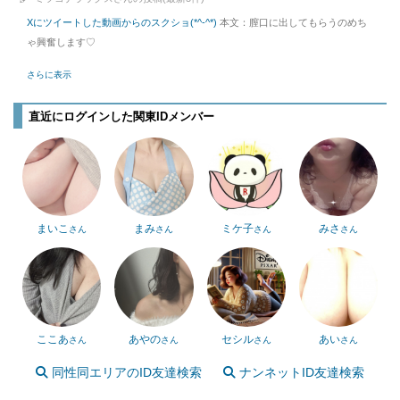
Xにツイートした動画からのスクショ(*^-^*)
本文：膣口に出してもらうのめち
ゃ興奮します♡
さらに表示
直近にログインした関東IDメンバー
まいこ
まみ
ミケ子
みさ
さん
さん
さん
さん
ここあ
あやの
セシル
あい
さん
さん
さん
さん
同性同エリアのID友達検索
ナンネットID友達検索