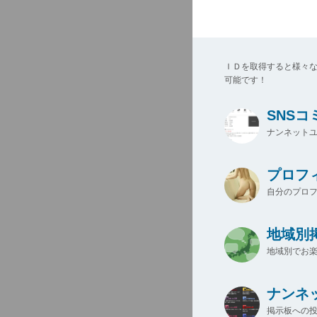
ＩＤを取得すると様々
可能です！
SNS
ナンネットユ
プロフ
自分のプロ
地域別
地域別でお楽
ナンネ
掲示板への投