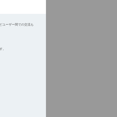
どユーザー間での交流も
す。