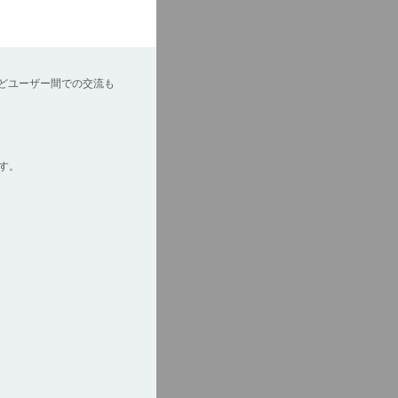
どユーザー間での交流も
す。