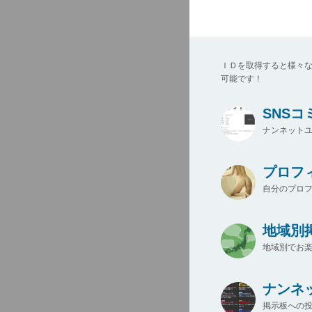
ＩＤを取得すると様々
可能です！
SNS
ナンネットユ
プロフ
自分のプロ
地域別
地域別でお楽
ナンネ
掲示板への投