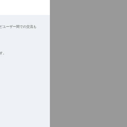
どユーザー間での交流も
す。