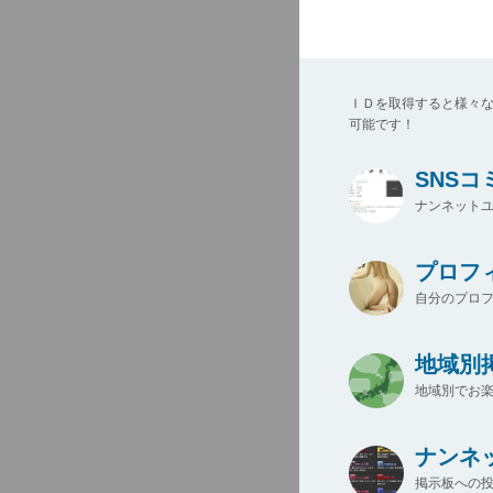
ＩＤを取得すると様々
可能です！
SNS
ナンネットユ
プロフ
自分のプロ
地域別
地域別でお楽
ナンネ
掲示板への投