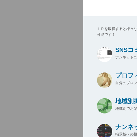
ＩＤを取得すると様々
可能です！
SNS
ナンネットユ
プロフ
自分のプロ
地域別
地域別でお楽
ナンネ
掲示板への投