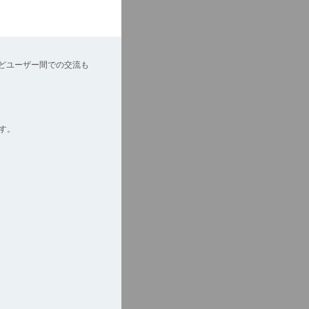
どユーザー間での交流も
す。