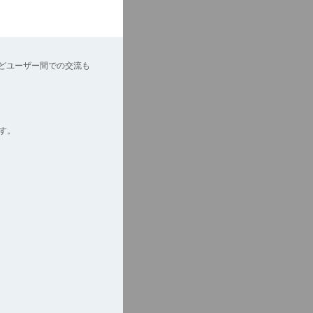
どユーザー間での交流も
す。