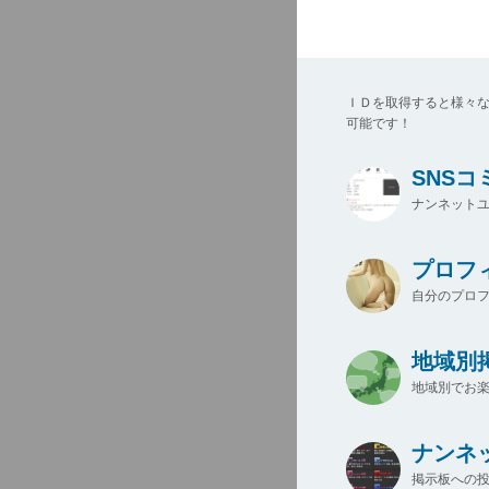
ＩＤを取得すると様々
可能です！
SNS
ナンネットユ
プロフ
自分のプロ
地域別
地域別でお楽
ナンネ
掲示板への投